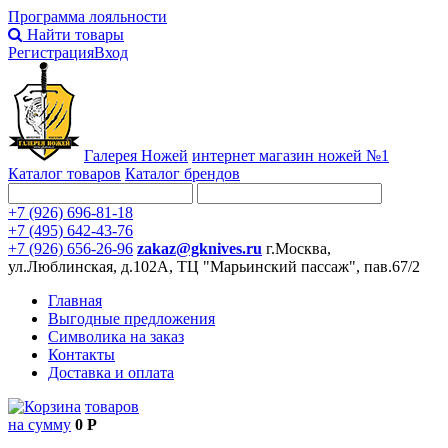
Программа лояльности
Найти товары
Регистрация
Вход
Галерея Ножей
интернет
магазин ножей №1
Каталог товаров
Каталог брендов
+7 (926) 696-81-18
+7 (495) 642-43-76
+7 (926) 656-26-96
zakaz@gknives.ru
г.Москва,
ул.Люблинская, д.102А, ТЦ "Марьинский пассаж", пав.67/2
Главная
Выгодные предложения
Символика на заказ
Контакты
Доставка и оплата
товаров
на сумму
0 Р