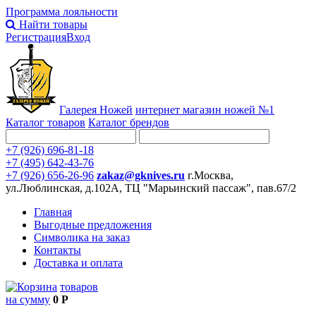
Программа лояльности
Найти товары
Регистрация
Вход
Галерея Ножей
интернет
магазин ножей №1
Каталог товаров
Каталог брендов
+7 (926) 696-81-18
+7 (495) 642-43-76
+7 (926) 656-26-96
zakaz@gknives.ru
г.Москва,
ул.Люблинская, д.102А, ТЦ "Марьинский пассаж", пав.67/2
Главная
Выгодные предложения
Символика на заказ
Контакты
Доставка и оплата
товаров
на сумму
0 Р