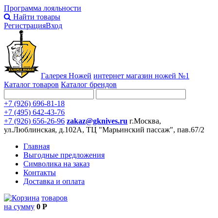
Программа лояльности
Найти товары
Регистрация
Вход
Галерея Ножей
интернет
магазин ножей №1
Каталог товаров
Каталог брендов
+7 (926) 696-81-18
+7 (495) 642-43-76
+7 (926) 656-26-96
zakaz@gknives.ru
г.Москва,
ул.Люблинская, д.102А, ТЦ "Марьинский пассаж", пав.67/2
Главная
Выгодные предложения
Символика на заказ
Контакты
Доставка и оплата
товаров
на сумму
0 Р