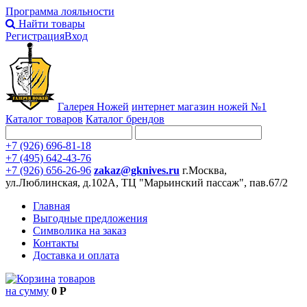
Программа лояльности
Найти товары
Регистрация
Вход
Галерея Ножей
интернет
магазин ножей №1
Каталог товаров
Каталог брендов
+7 (926) 696-81-18
+7 (495) 642-43-76
+7 (926) 656-26-96
zakaz@gknives.ru
г.Москва,
ул.Люблинская, д.102А, ТЦ "Марьинский пассаж", пав.67/2
Главная
Выгодные предложения
Символика на заказ
Контакты
Доставка и оплата
товаров
на сумму
0 Р