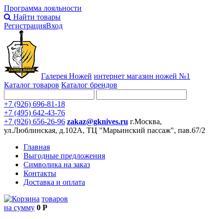
Программа лояльности
Найти товары
Регистрация
Вход
Галерея Ножей
интернет
магазин ножей №1
Каталог товаров
Каталог брендов
+7 (926) 696-81-18
+7 (495) 642-43-76
+7 (926) 656-26-96
zakaz@gknives.ru
г.Москва,
ул.Люблинская, д.102А, ТЦ "Марьинский пассаж", пав.67/2
Главная
Выгодные предложения
Символика на заказ
Контакты
Доставка и оплата
товаров
на сумму
0 Р