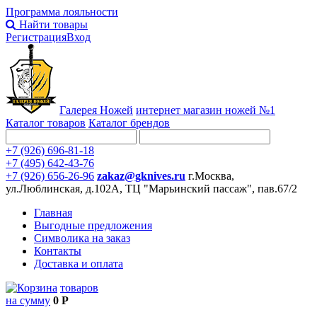
Программа лояльности
Найти товары
Регистрация
Вход
Галерея Ножей
интернет
магазин ножей №1
Каталог товаров
Каталог брендов
+7 (926) 696-81-18
+7 (495) 642-43-76
+7 (926) 656-26-96
zakaz@gknives.ru
г.Москва,
ул.Люблинская, д.102А, ТЦ "Марьинский пассаж", пав.67/2
Главная
Выгодные предложения
Символика на заказ
Контакты
Доставка и оплата
товаров
на сумму
0 Р