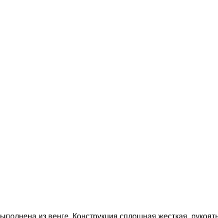
ыполнена из венге. Конструкция сплошная жесткая, рукоять