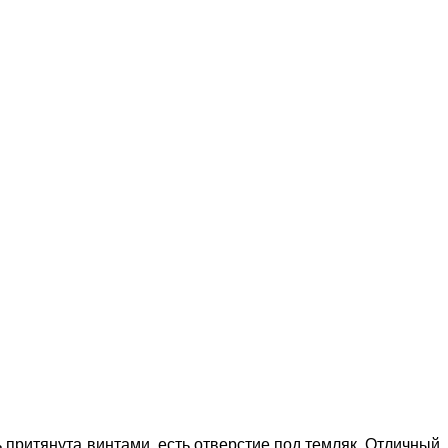
 притянута винтами, есть отверстие под темляк. Отличный