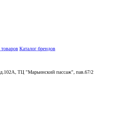
 товаров
Каталог брендов
 д.102А, ТЦ "Марьинский пассаж", пав.67/2