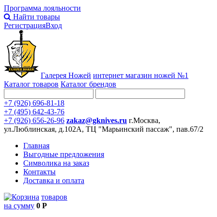
Программа лояльности
Найти товары
Регистрация
Вход
Галерея Ножей
интернет
магазин ножей №1
Каталог товаров
Каталог брендов
+7 (926) 696-81-18
+7 (495) 642-43-76
+7 (926) 656-26-96
zakaz@gknives.ru
г.Москва,
ул.Люблинская, д.102А, ТЦ "Марьинский пассаж", пав.67/2
Главная
Выгодные предложения
Символика на заказ
Контакты
Доставка и оплата
товаров
на сумму
0 Р