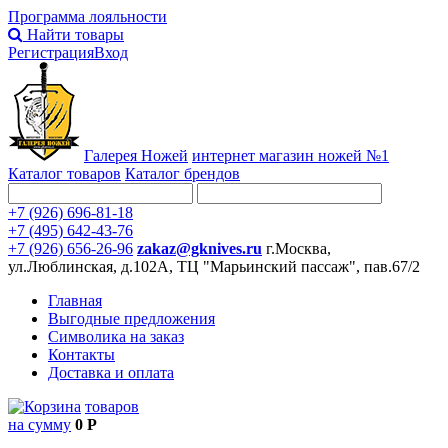
Программа лояльности
Найти товары
Регистрация
Вход
Галерея Ножей
интернет
магазин ножей №1
Каталог товаров
Каталог брендов
+7 (926) 696-81-18
+7 (495) 642-43-76
+7 (926) 656-26-96
zakaz@gknives.ru
г.Москва,
ул.Люблинская, д.102А, ТЦ "Марьинский пассаж", пав.67/2
Главная
Выгодные предложения
Символика на заказ
Контакты
Доставка и оплата
товаров
на сумму
0 Р