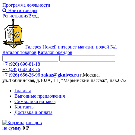
Программа лояльности
Найти товары
Регистрация
Вход
Галерея Ножей
интернет
магазин ножей №1
Каталог товаров
Каталог брендов
+7 (926) 696-81-18
+7 (495) 642-43-76
+7 (926) 656-26-96
zakaz@gknives.ru
г.Москва,
ул.Люблинская, д.102А, ТЦ "Марьинский пассаж", пав.67/2
Главная
Выгодные предложения
Символика на заказ
Контакты
Доставка и оплата
товаров
на сумму
0 Р