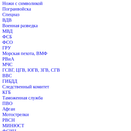
Ножи с символикой
Погранвойска
Спецназ
ВДВ
Военная разведка
МВД
ФСБ
ФСО
ГРУ
Морская пехота, ВМФ
РВиА
МЧС
ГСВГ, ЦГВ, ЮГВ, ЗГВ, СГВ
ВВС
ГИБДД
Следственный комитет
КГБ
Таможенная служба
ПВО
Афган
Мотострелки
РВСН
МИНЮСТ