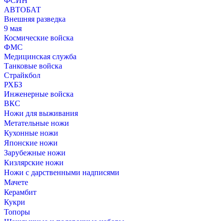
ФСИН
АВТОБАТ
Внешняя разведка
9 мая
Космические войска
ФМС
Медицинская служба
Танковые войска
Страйкбол
РХБЗ
Инженерные войска
ВКС
Ножи для выживания
Метательные ножи
Кухонные ножи
Японские ножи
Зарубежные ножи
Кизлярские ножи
Ножи с дарственными надписями
Мачете
Керамбит
Кукри
Топоры