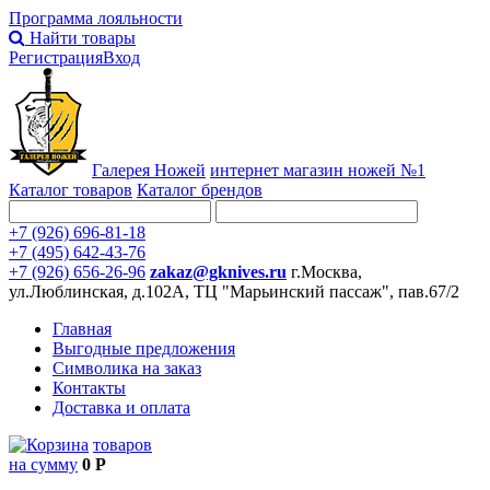
Программа лояльности
Найти товары
Регистрация
Вход
Галерея Ножей
интернет
магазин ножей №1
Каталог товаров
Каталог брендов
+7 (926) 696-81-18
+7 (495) 642-43-76
+7 (926) 656-26-96
zakaz@gknives.ru
г.Москва,
ул.Люблинская, д.102А, ТЦ "Марьинский пассаж", пав.67/2
Главная
Выгодные предложения
Символика на заказ
Контакты
Доставка и оплата
товаров
на сумму
0 Р