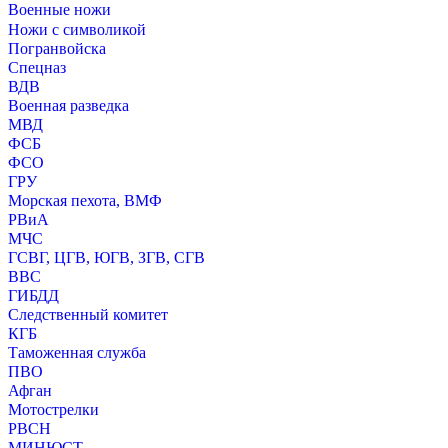
Военные ножи
Ножи с символикой
Погранвойска
Спецназ
ВДВ
Военная разведка
МВД
ФСБ
ФСО
ГРУ
Морская пехота, ВМФ
РВиА
МЧС
ГСВГ, ЦГВ, ЮГВ, ЗГВ, СГВ
ВВС
ГИБДД
Следственный комитет
КГБ
Таможенная служба
ПВО
Афган
Мотострелки
РВСН
МИНЮСТ