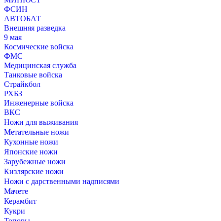
ФСИН
АВТОБАТ
Внешняя разведка
9 мая
Космические войска
ФМС
Медицинская служба
Танковые войска
Страйкбол
РХБЗ
Инженерные войска
ВКС
Ножи для выживания
Метательные ножи
Кухонные ножи
Японские ножи
Зарубежные ножи
Кизлярские ножи
Ножи с дарственными надписями
Мачете
Керамбит
Кукри
Топоры