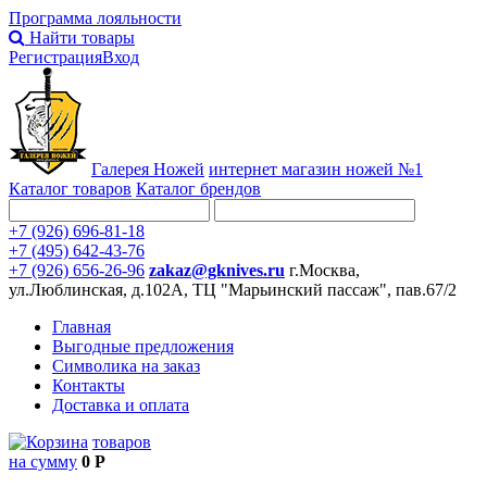
Программа лояльности
Найти товары
Регистрация
Вход
Галерея Ножей
интернет
магазин ножей №1
Каталог товаров
Каталог брендов
+7 (926) 696-81-18
+7 (495) 642-43-76
+7 (926) 656-26-96
zakaz@gknives.ru
г.Москва,
ул.Люблинская, д.102А, ТЦ "Марьинский пассаж", пав.67/2
Главная
Выгодные предложения
Символика на заказ
Контакты
Доставка и оплата
товаров
на сумму
0 Р