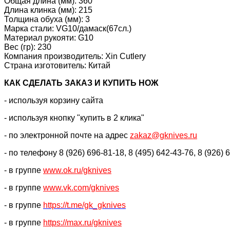
Общая длина (мм): 360
Длина клинка (мм): 215
Толщина обуха (мм): 3
Марка стали: VG10/дамаск(67сл.)
Материал рукояти: G10
Вес (гр): 230
Компания производитель: Xin Cutlery
Страна изготовитель: Китай
КАК CДЕЛАТЬ ЗАКАЗ И КУПИТЬ НОЖ
- используя корзину сайта
- используя кнопку "купить в 2 клика"
- по электронной почте на адрес
zakaz@gknives.ru
- по телефону 8 (926) 696-81-18, 8 (495) 642-43-76, 8 (926) 
- в группе
www.ok.ru/gknives
- в группе
www.vk.com/gknives
- в группе
https://
t.me/gk_gknives
- в группе
https://max.ru/gknives