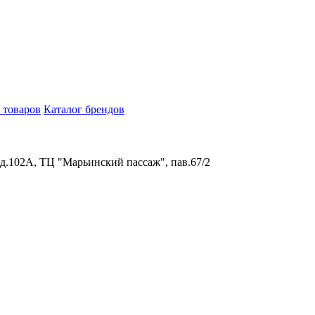
 товаров
Каталог брендов
 д.102А, ТЦ "Марьинский пассаж", пав.67/2