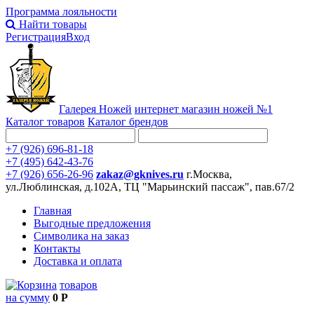
Программа лояльности
Найти товары
Регистрация
Вход
Галерея Ножей
интернет
магазин ножей №1
Каталог товаров
Каталог брендов
+7 (926) 696-81-18
+7 (495) 642-43-76
+7 (926) 656-26-96
zakaz@gknives.ru
г.Москва,
ул.Люблинская, д.102А, ТЦ "Марьинский пассаж", пав.67/2
Главная
Выгодные предложения
Символика на заказ
Контакты
Доставка и оплата
товаров
на сумму
0 Р