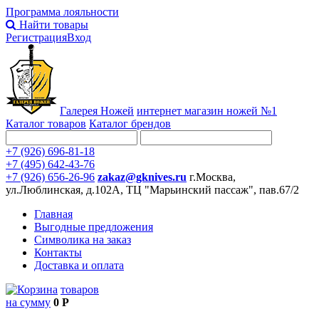
Программа лояльности
Найти товары
Регистрация
Вход
Галерея Ножей
интернет
магазин ножей №1
Каталог товаров
Каталог брендов
+7 (926) 696-81-18
+7 (495) 642-43-76
+7 (926) 656-26-96
zakaz@gknives.ru
г.Москва,
ул.Люблинская, д.102А, ТЦ "Марьинский пассаж", пав.67/2
Главная
Выгодные предложения
Символика на заказ
Контакты
Доставка и оплата
товаров
на сумму
0 Р