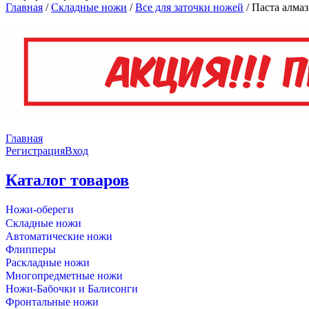
Главная
/
Складные ножи
/
Все для заточки ножей
/
Паста алма
Главная
Регистрация
Вход
Каталог товаров
Ножи-обереги
Складные ножи
Автоматические ножи
Флипперы
Раскладные ножи
Многопредметные ножи
Ножи-Бабочки и Балисонги
Фронтальные ножи