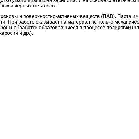
ство узкого диапазона зернистости на основе синтетическ
тных и черных металлов.
 основы и поверхностно-активных веществ (ПАВ). Паста им
и. При работе оказывает на материал не только механичес
 зоны обработки образовавшиеся в процессе полировки шла
еросин и др.).