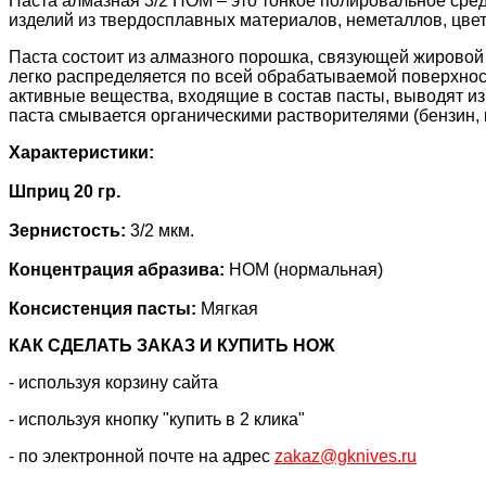
Паста алмазная 3/2 НОМ – это тонкое полировальное сред
изделий из твердосплавных материалов, неметаллов, цве
Паста состоит из алмазного порошка, связующей жировой
легко распределяется по всей обрабатываемой поверхност
активные вещества, входящие в состав пасты, выводят из
паста смывается органическими растворителями (бензин, к
Характеристики:
Шприц 20 гр.
Зернистость:
3/2 мкм.
Концентрация абразива:
НОМ (нормальная)
Консистенция пасты:
Мягкая
КАК CДЕЛАТЬ ЗАКАЗ И КУПИТЬ НОЖ
- используя корзину сайта
- используя кнопку "купить в 2 клика"
- по электронной почте на адрес
zakaz@gknives.ru