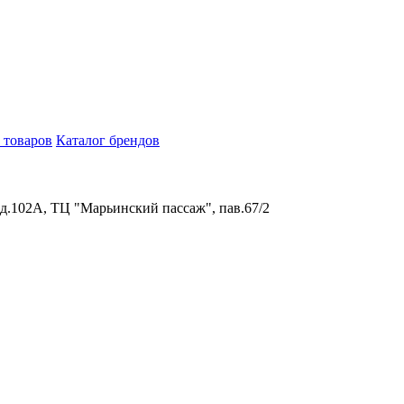
 товаров
Каталог брендов
 д.102А, ТЦ "Марьинский пассаж", пав.67/2