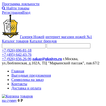
Программа лояльности
Найти товары
Регистрация
Вход
Галерея Ножей
интернет
магазин ножей №1
Каталог товаров
Каталог брендов
+7 (926) 696-81-18
+7 (495) 642-43-76
+7 (926) 656-26-96
zakaz@gknives.ru
г.Москва,
ул.Люблинская, д.102А, ТЦ "Марьинский пассаж", пав.67/2
Главная
Выгодные предложения
Символика на заказ
Контакты
Доставка и оплата
товаров
на сумму
0 Р