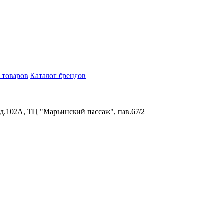
 товаров
Каталог брендов
 д.102А, ТЦ "Марьинский пассаж", пав.67/2