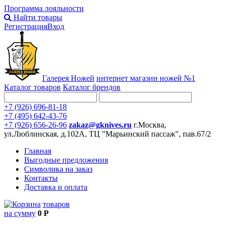
Программа лояльности
Найти товары
Регистрация
Вход
Галерея Ножей
интернет
магазин ножей №1
Каталог товаров
Каталог брендов
+7 (926) 696-81-18
+7 (495) 642-43-76
+7 (926) 656-26-96
zakaz@gknives.ru
г.Москва,
ул.Люблинская, д.102А, ТЦ "Марьинский пассаж", пав.67/2
Главная
Выгодные предложения
Символика на заказ
Контакты
Доставка и оплата
товаров
на сумму
0 Р