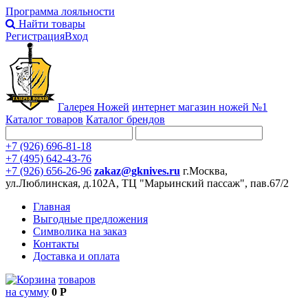
Программа лояльности
Найти товары
Регистрация
Вход
Галерея Ножей
интернет
магазин ножей №1
Каталог товаров
Каталог брендов
+7 (926) 696-81-18
+7 (495) 642-43-76
+7 (926) 656-26-96
zakaz@gknives.ru
г.Москва,
ул.Люблинская, д.102А, ТЦ "Марьинский пассаж", пав.67/2
Главная
Выгодные предложения
Символика на заказ
Контакты
Доставка и оплата
товаров
на сумму
0 Р