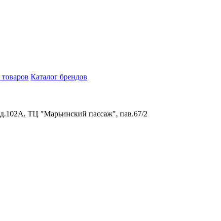
 товаров
Каталог брендов
 д.102А, ТЦ "Марьинский пассаж", пав.67/2