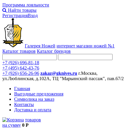
Программа лояльности
Найти товары
Регистрация
Вход
Галерея Ножей
интернет
магазин ножей №1
Каталог товаров
Каталог брендов
+7 (926) 696-81-18
+7 (495) 642-43-76
+7 (926) 656-26-96
zakaz@gknives.ru
г.Москва,
ул.Люблинская, д.102А, ТЦ "Марьинский пассаж", пав.67/2
Главная
Выгодные предложения
Символика на заказ
Контакты
Доставка и оплата
товаров
на сумму
0 Р