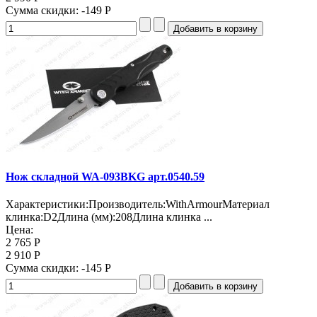
Сумма скидки:
-149 Р
Нож складной WA-093BKG арт.0540.59
Характеристики:Производитель:WithArmourМатериал
клинка:D2Длина (мм):208Длина клинка ...
Цена:
2 765 Р
2 910 Р
Сумма скидки:
-145 Р