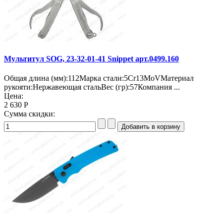
Мультитул SOG, 23-32-01-41 Snippet арт.0499.160
Общая длина (мм):112Марка стали:5Cr13MoVМатериал
рукояти:Нержавеющая стальВес (гр):57Компания ...
Цена:
2 630 Р
Сумма скидки: