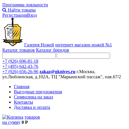
Программа лояльности
Найти товары
Регистрация
Вход
Галерея Ножей
интернет
магазин ножей №1
Каталог товаров
Каталог брендов
+7 (926) 696-81-18
+7 (495) 642-43-76
+7 (926) 656-26-96
zakaz@gknives.ru
г.Москва,
ул.Люблинская, д.102А, ТЦ "Марьинский пассаж", пав.67/2
Главная
Выгодные предложения
Символика на заказ
Контакты
Доставка и оплата
товаров
на сумму
0 Р