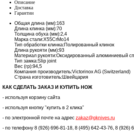
Описание
Доставка
Гарантии
Общая длина (мм):163
Длина клинка (мм):70
Толщина обуха (мм):2,4
Марка стали:X55CrMo14
Тип обработки клинка:Полированный клинок
Длина рукояти (мм):93
Материал рукояти:Оксидированный алюминиевый спла
Тип замка:Slip joint
Вес (гр):94,5
Компания производитель:Victorinox AG (Switzerland)
Страна изготовитель:Швейцария
КАК CДЕЛАТЬ ЗАКАЗ И КУПИТЬ НОЖ
- используя корзину сайта
- используя кнопку "купить в 2 клика"
- по электронной почте на адрес
zakaz@gknives.ru
- по телефону 8 (926) 696-81-18, 8 (495) 642-43-76, 8 (926) 