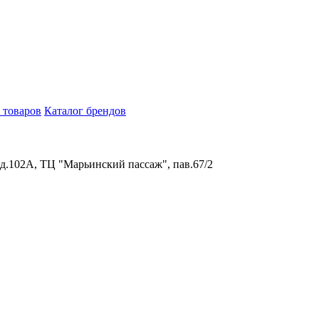
 товаров
Каталог брендов
 д.102А, ТЦ "Марьинский пассаж", пав.67/2