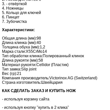
3. - отвёрткой
4. Ножницы
5. Кольцо для ключей
6. Пинцет
7. Зубочистка
Характеристики:
Общая длина (мм):98
Длина клинка (мм):40
Толщина обуха (мм):1,2
Марка стали:X55CrMo14
Тип обработки клинка:Полированный клинок
Длина рукояти (мм):58
Материал рукояти:Cellidor (Пластик)
Тип замка:Slip joint
Вес (гр):21
Компания производитель:Victorinox AG (Switzerland)
Страна изготовитель:Швейцария
КАК CДЕЛАТЬ ЗАКАЗ И КУПИТЬ НОЖ
- используя корзину сайта
- используя кнопку "купить в 2 клика"