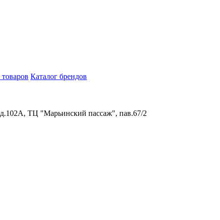
 товаров
Каталог брендов
 д.102А, ТЦ "Марьинский пассаж", пав.67/2