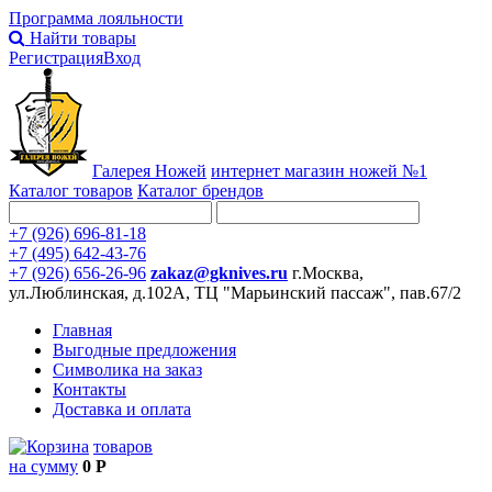
Программа лояльности
Найти товары
Регистрация
Вход
Галерея Ножей
интернет
магазин ножей №1
Каталог товаров
Каталог брендов
+7 (926) 696-81-18
+7 (495) 642-43-76
+7 (926) 656-26-96
zakaz@gknives.ru
г.Москва,
ул.Люблинская, д.102А, ТЦ "Марьинский пассаж", пав.67/2
Главная
Выгодные предложения
Символика на заказ
Контакты
Доставка и оплата
товаров
на сумму
0 Р