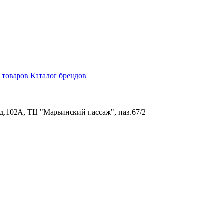
 товаров
Каталог брендов
 д.102А, ТЦ "Марьинский пассаж", пав.67/2