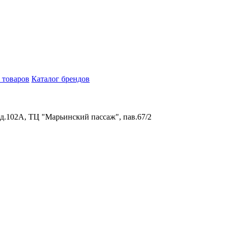
 товаров
Каталог брендов
 д.102А, ТЦ "Марьинский пассаж", пав.67/2