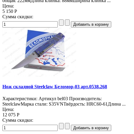
общая: 222ммДлина клинка: 88ммШирина клинка ...
Цена:
5 150 Р
Сумма скидки:
Нож складной Steelclaw Беломор-03 арт.0538.268
Характеристики: Артикул bel03 Производитель:
SteelclawМарка стали: S35VNТвёрдость: HRC60-61Длина ...
Цена:
12 075 Р
Сумма скидки: