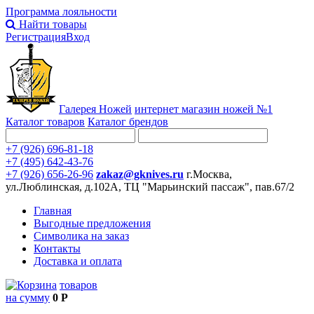
Программа лояльности
Найти товары
Регистрация
Вход
Галерея Ножей
интернет
магазин ножей №1
Каталог товаров
Каталог брендов
+7 (926) 696-81-18
+7 (495) 642-43-76
+7 (926) 656-26-96
zakaz@gknives.ru
г.Москва,
ул.Люблинская, д.102А, ТЦ "Марьинский пассаж", пав.67/2
Главная
Выгодные предложения
Символика на заказ
Контакты
Доставка и оплата
товаров
на сумму
0 Р