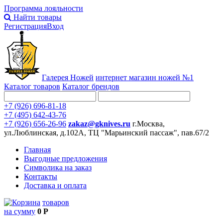
Программа лояльности
Найти товары
Регистрация
Вход
Галерея Ножей
интернет
магазин ножей №1
Каталог товаров
Каталог брендов
+7 (926) 696-81-18
+7 (495) 642-43-76
+7 (926) 656-26-96
zakaz@gknives.ru
г.Москва,
ул.Люблинская, д.102А, ТЦ "Марьинский пассаж", пав.67/2
Главная
Выгодные предложения
Символика на заказ
Контакты
Доставка и оплата
товаров
на сумму
0 Р