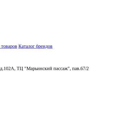
 товаров
Каталог брендов
 д.102А, ТЦ "Марьинский пассаж", пав.67/2