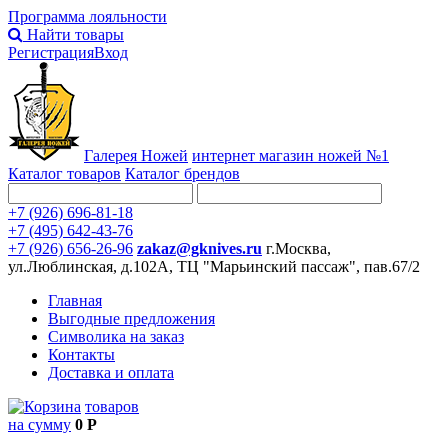
Программа лояльности
Найти товары
Регистрация
Вход
Галерея Ножей
интернет
магазин ножей №1
Каталог товаров
Каталог брендов
+7 (926) 696-81-18
+7 (495) 642-43-76
+7 (926) 656-26-96
zakaz@gknives.ru
г.Москва,
ул.Люблинская, д.102А, ТЦ "Марьинский пассаж", пав.67/2
Главная
Выгодные предложения
Символика на заказ
Контакты
Доставка и оплата
товаров
на сумму
0 Р