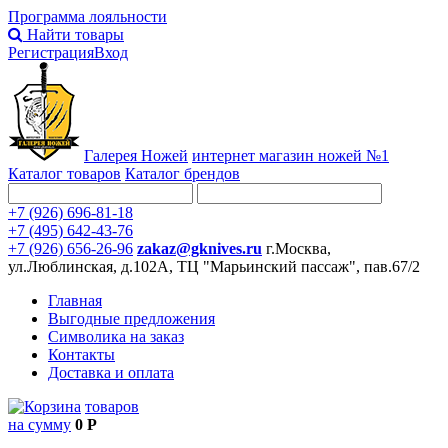
Программа лояльности
Найти товары
Регистрация
Вход
Галерея Ножей
интернет
магазин ножей №1
Каталог товаров
Каталог брендов
+7 (926) 696-81-18
+7 (495) 642-43-76
+7 (926) 656-26-96
zakaz@gknives.ru
г.Москва,
ул.Люблинская, д.102А, ТЦ "Марьинский пассаж", пав.67/2
Главная
Выгодные предложения
Символика на заказ
Контакты
Доставка и оплата
товаров
на сумму
0 Р