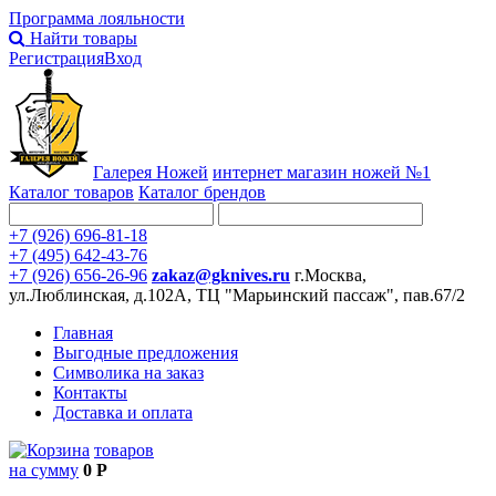
Программа лояльности
Найти товары
Регистрация
Вход
Галерея Ножей
интернет
магазин ножей №1
Каталог товаров
Каталог брендов
+7 (926) 696-81-18
+7 (495) 642-43-76
+7 (926) 656-26-96
zakaz@gknives.ru
г.Москва,
ул.Люблинская, д.102А, ТЦ "Марьинский пассаж", пав.67/2
Главная
Выгодные предложения
Символика на заказ
Контакты
Доставка и оплата
товаров
на сумму
0 Р