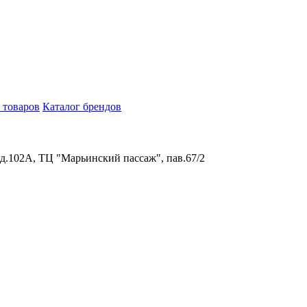
 товаров
Каталог брендов
 д.102А, ТЦ "Марьинский пассаж", пав.67/2