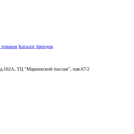
 товаров
Каталог брендов
 д.102А, ТЦ "Марьинский пассаж", пав.67/2