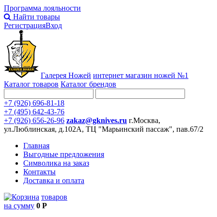
Программа лояльности
Найти товары
Регистрация
Вход
Галерея Ножей
интернет
магазин ножей №1
Каталог товаров
Каталог брендов
+7 (926) 696-81-18
+7 (495) 642-43-76
+7 (926) 656-26-96
zakaz@gknives.ru
г.Москва,
ул.Люблинская, д.102А, ТЦ "Марьинский пассаж", пав.67/2
Главная
Выгодные предложения
Символика на заказ
Контакты
Доставка и оплата
товаров
на сумму
0 Р