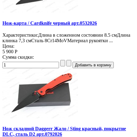
Нож-карта / Cardknife черный арт.0532026
Характеристики:Длина в сложенном состоянии 8.5 смДлина
клинка 7,3 смСталь 8Cr14MoVМатериал рукоятки ...
Цена:
5 900 Р
Сумма скидки:
Нож складной Daggerr Жало / Sting красный, покрытие
DLC, сталь D2 арт.0792026