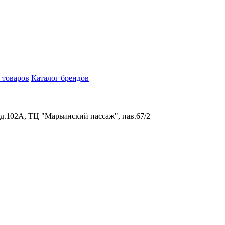
 товаров
Каталог брендов
 д.102А, ТЦ "Марьинский пассаж", пав.67/2