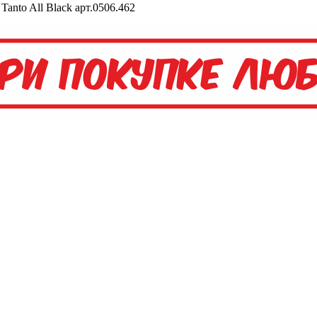
anto All Black арт.0506.462