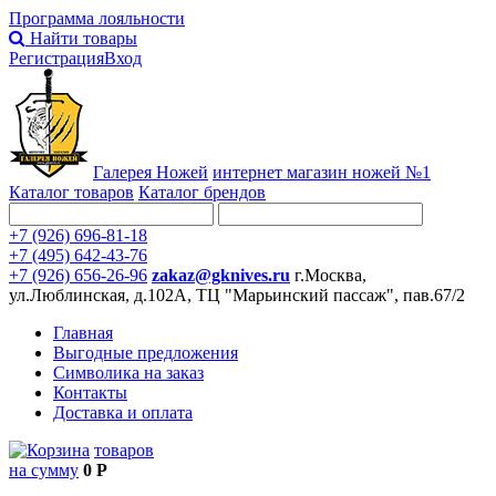
Программа лояльности
Найти товары
Регистрация
Вход
Галерея Ножей
интернет
магазин ножей №1
Каталог товаров
Каталог брендов
+7 (926) 696-81-18
+7 (495) 642-43-76
+7 (926) 656-26-96
zakaz@gknives.ru
г.Москва,
ул.Люблинская, д.102А, ТЦ "Марьинский пассаж", пав.67/2
Главная
Выгодные предложения
Символика на заказ
Контакты
Доставка и оплата
товаров
на сумму
0 Р