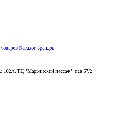
 товаров
Каталог брендов
 д.102А, ТЦ "Марьинский пассаж", пав.67/2