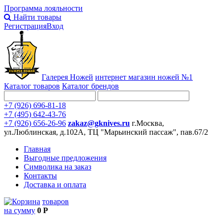
Программа лояльности
Найти товары
Регистрация
Вход
Галерея Ножей
интернет
магазин ножей №1
Каталог товаров
Каталог брендов
+7 (926) 696-81-18
+7 (495) 642-43-76
+7 (926) 656-26-96
zakaz@gknives.ru
г.Москва,
ул.Люблинская, д.102А, ТЦ "Марьинский пассаж", пав.67/2
Главная
Выгодные предложения
Символика на заказ
Контакты
Доставка и оплата
товаров
на сумму
0 Р