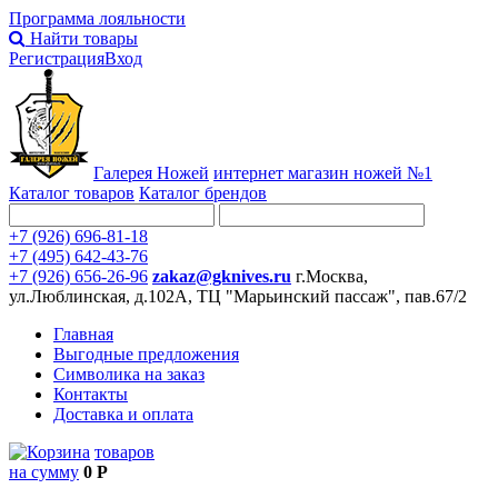
Программа лояльности
Найти товары
Регистрация
Вход
Галерея Ножей
интернет
магазин ножей №1
Каталог товаров
Каталог брендов
+7 (926) 696-81-18
+7 (495) 642-43-76
+7 (926) 656-26-96
zakaz@gknives.ru
г.Москва,
ул.Люблинская, д.102А, ТЦ "Марьинский пассаж", пав.67/2
Главная
Выгодные предложения
Символика на заказ
Контакты
Доставка и оплата
товаров
на сумму
0 Р