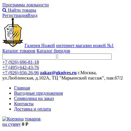
Программа лояльности
Найти товары
Регистрация
Вход
Галерея Ножей
интернет
магазин ножей №1
Каталог товаров
Каталог брендов
+7 (926) 696-81-18
+7 (495) 642-43-76
+7 (926) 656-26-96
zakaz@gknives.ru
г.Москва,
ул.Люблинская, д.102А, ТЦ "Марьинский пассаж", пав.67/2
Главная
Выгодные предложения
Символика на заказ
Контакты
Доставка и оплата
товаров
на сумму
0 Р