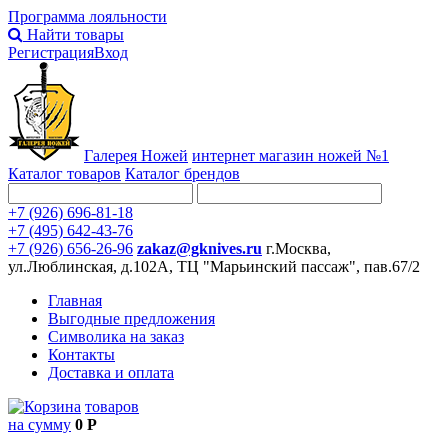
Программа лояльности
Найти товары
Регистрация
Вход
Галерея Ножей
интернет
магазин ножей №1
Каталог товаров
Каталог брендов
+7 (926) 696-81-18
+7 (495) 642-43-76
+7 (926) 656-26-96
zakaz@gknives.ru
г.Москва,
ул.Люблинская, д.102А, ТЦ "Марьинский пассаж", пав.67/2
Главная
Выгодные предложения
Символика на заказ
Контакты
Доставка и оплата
товаров
на сумму
0 Р