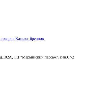
 товаров
Каталог брендов
 д.102А, ТЦ "Марьинский пассаж", пав.67/2