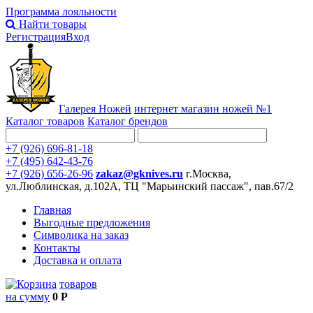
Программа лояльности
Найти товары
Регистрация
Вход
Галерея Ножей
интернет
магазин ножей №1
Каталог товаров
Каталог брендов
+7 (926) 696-81-18
+7 (495) 642-43-76
+7 (926) 656-26-96
zakaz@gknives.ru
г.Москва,
ул.Люблинская, д.102А, ТЦ "Марьинский пассаж", пав.67/2
Главная
Выгодные предложения
Символика на заказ
Контакты
Доставка и оплата
товаров
на сумму
0 Р