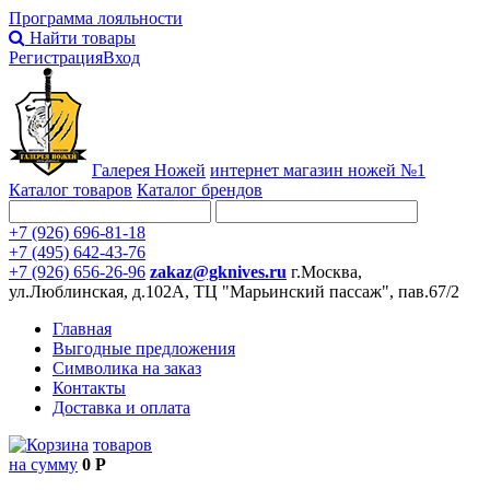
Программа лояльности
Найти товары
Регистрация
Вход
Галерея Ножей
интернет
магазин ножей №1
Каталог товаров
Каталог брендов
+7 (926) 696-81-18
+7 (495) 642-43-76
+7 (926) 656-26-96
zakaz@gknives.ru
г.Москва,
ул.Люблинская, д.102А, ТЦ "Марьинский пассаж", пав.67/2
Главная
Выгодные предложения
Символика на заказ
Контакты
Доставка и оплата
товаров
на сумму
0 Р