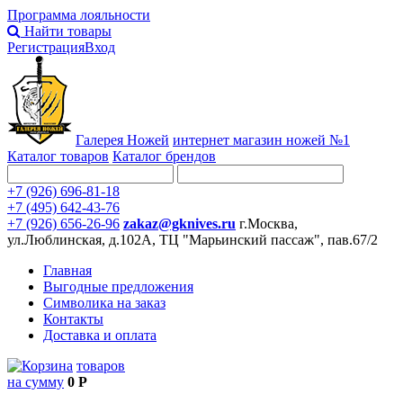
Программа лояльности
Найти товары
Регистрация
Вход
Галерея Ножей
интернет
магазин ножей №1
Каталог товаров
Каталог брендов
+7 (926) 696-81-18
+7 (495) 642-43-76
+7 (926) 656-26-96
zakaz@gknives.ru
г.Москва,
ул.Люблинская, д.102А, ТЦ "Марьинский пассаж", пав.67/2
Главная
Выгодные предложения
Символика на заказ
Контакты
Доставка и оплата
товаров
на сумму
0 Р