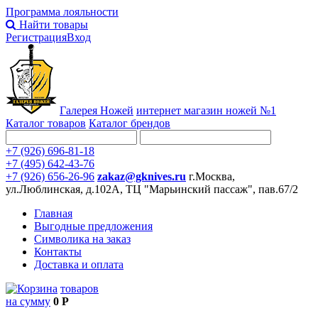
Программа лояльности
Найти товары
Регистрация
Вход
Галерея Ножей
интернет
магазин ножей №1
Каталог товаров
Каталог брендов
+7 (926) 696-81-18
+7 (495) 642-43-76
+7 (926) 656-26-96
zakaz@gknives.ru
г.Москва,
ул.Люблинская, д.102А, ТЦ "Марьинский пассаж", пав.67/2
Главная
Выгодные предложения
Символика на заказ
Контакты
Доставка и оплата
товаров
на сумму
0 Р